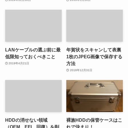
LANケーブルの選ぶ前に最
年賀状をスキャンして表裏
低限知っておくべきこと
1枚のJPEG画像で保存する
方法
2019年4月21日
2018年12月31日
HDDの消せない領域
裸族HDDの保管ケースはこ
（OEM、EFI、回復）を削
れで決まり！