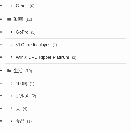
Gmail
(6)
動画
(12)
GoPro
(3)
VLC media player
(1)
Win X DVD Ripper Platinum
(1)
生活
(10)
100均
(1)
グルメ
(2)
犬
(4)
食品
(1)