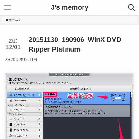
J's memory
ホーム
20151130_190906_WinX DVD
2015
12/01
Ripper Platinum
2015年12月1日