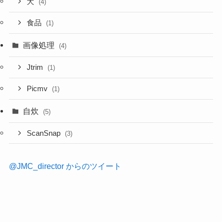
犬
(4)
食品
(1)
画像処理
(4)
Jtrim
(1)
Picmv
(1)
自炊
(5)
ScanSnap
(3)
@JMC_director からのツイート