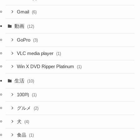
Gmail
(6)
動画
(12)
GoPro
(3)
VLC media player
(1)
Win X DVD Ripper Platinum
(1)
生活
(10)
100均
(1)
グルメ
(2)
犬
(4)
食品
(1)