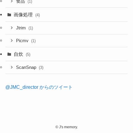
食品
(1)
画像処理
(4)
Jtrim
(1)
Picmv
(1)
自炊
(5)
ScanSnap
(3)
@JMC_director からのツイート
©
J's memory.