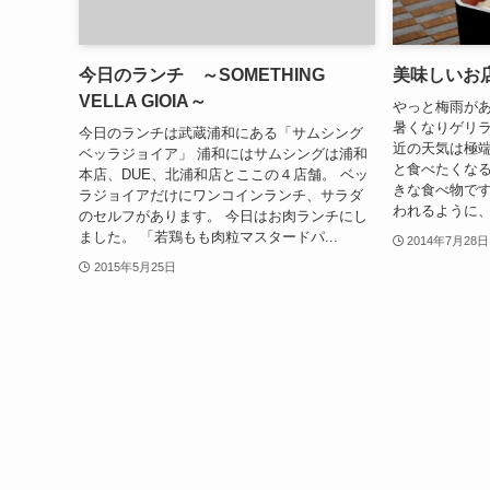
今日のランチ ～SOMETHING
美味しいお店
VELLA GIOIA～
やっと梅雨が
暑くなりゲリ
今日のランチは武蔵浦和にある「サムシング
近の天気は極
ベッラジョイア」 浦和にはサムシングは浦和
と食べたくな
本店、DUE、北浦和店とここの４店舗。 ベッ
きな食べ物です
ラジョイアだけにワンコインランチ、サラダ
われるように、
のセルフがあります。 今日はお肉ランチにし
ました。 「若鶏もも肉粒マスタードパ...
2014年7月28日
2015年5月25日