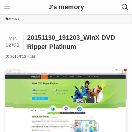
J's memory
ホーム
20151130_191203_WinX DVD
2015
12/01
Ripper Platinum
2015年12月1日